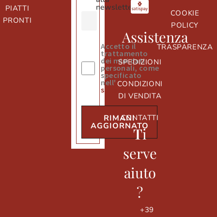
newsletter
PIATTI
COOKIE
PRONTI
POLICY
Assistenza
Accetto il
TRASPARENZA
trattamento
dei miei dati
SPEDIZIONI
personali, come
specificato
nell'
informativa
CONDIZIONI
sulla privacy
DI VENDITA
CONTATTI
RIMANI
AGGIORNATO
T
i
serve
aiuto
?
+39