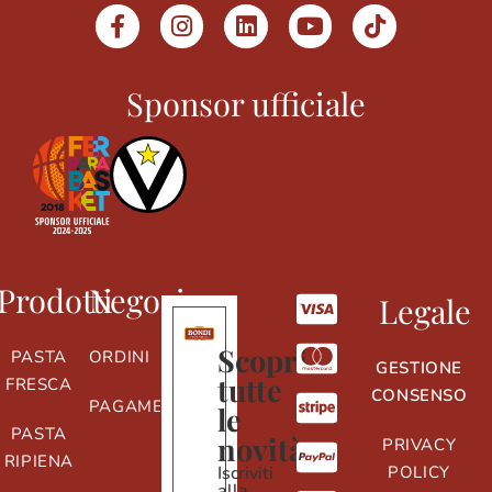
Sponsor ufficiale
Prodotti
Negozio
Legale
Scopri
PASTA
ORDINI
GESTIONE
tutte
FRESCA
CONSENSO
PAGAMENTI
le
PASTA
novità
PRIVACY
RIPIENA
Iscriviti
POLICY
alla