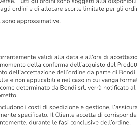
erse. Tutti gli ordini sono soggetti alla disponibili
à agli ordini e di allocare scorte limitate per gli or
srl sono approssimative.
orrentemente validi alla data e all’ora di accettazio
l momento della conferma dell’acquisto del Prodott
to dell’accettazione dell’ordine da parte di Bondi s
ulle e non applicabili e nel caso in cui venga forma
sì come determinato da Bondi srl, verrà notificato al
rretto.
includono i costi di spedizione e gestione, l’assicu
nte specificato. Il Cliente accetta di corrispondere
ntemente, durante le fasi conclusive dell’ordine.