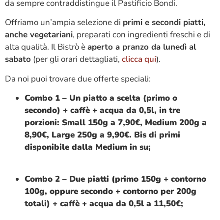
da sempre contraddistingue il Pastificio Bondi.
Offriamo un’ampia selezione di
primi e secondi piatti,
anche vegetariani
, preparati con ingredienti freschi e di
alta qualità. Il Bistrò è
aperto a pranzo da lunedì al
sabato
(per gli orari dettagliati,
clicca qui
).
Da noi puoi trovare due offerte speciali:
Combo 1 – Un piatto a scelta (primo o
secondo) + caffè + acqua da 0,5l, in tre
porzioni: Small 150g a 7,90€, Medium 200g a
8,90€, Large 250g a 9,90€. Bis di primi
disponibile dalla Medium in su;
Combo 2 – Due piatti (primo 150g + contorno
100g, oppure secondo + contorno per 200g
totali) + caffè + acqua da 0,5l a 11,50€;