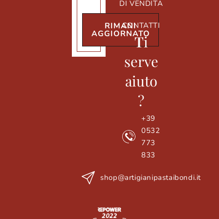
DI VENDITA
CONTATTI
RIMANI
AGGIORNATO
T
i
serve
aiuto
?
+39
0532
773
833
shop@artigianipastaibondi.it