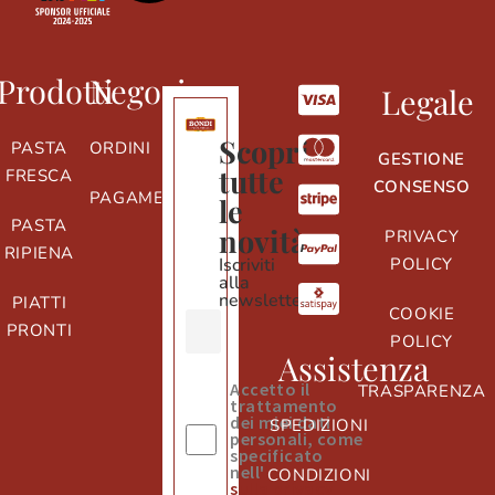
Prodotti
Negozio
Legale
Scopri
PASTA
ORDINI
GESTIONE
tutte
FRESCA
CONSENSO
PAGAMENTI
le
PASTA
novità
PRIVACY
RIPIENA
Iscriviti
POLICY
alla
newsletter
PIATTI
COOKIE
PRONTI
POLICY
Assistenza
Accetto il
TRASPARENZA
trattamento
dei miei dati
SPEDIZIONI
personali, come
specificato
nell'
informativa
CONDIZIONI
sulla privacy