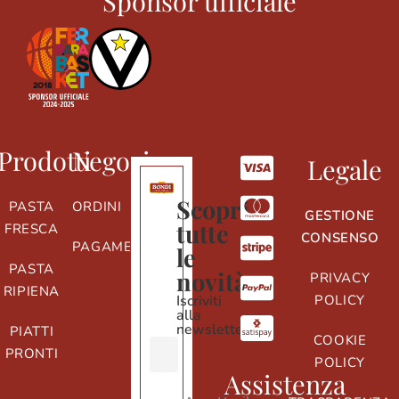
Sponsor ufficiale
Prodotti
Negozio
Legale
Scopri
PASTA
ORDINI
GESTIONE
tutte
FRESCA
CONSENSO
PAGAMENTI
le
PASTA
novità
PRIVACY
RIPIENA
Iscriviti
POLICY
alla
newsletter
PIATTI
COOKIE
PRONTI
POLICY
Assistenza