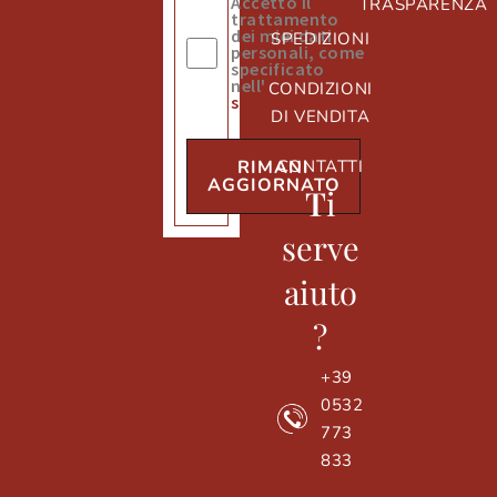
Accetto il
TRASPARENZA
trattamento
dei miei dati
SPEDIZIONI
personali, come
specificato
nell'
informativa
CONDIZIONI
sulla privacy
DI VENDITA
CONTATTI
RIMANI
AGGIORNATO
T
i
serve
aiuto
?
+39
0532
773
833