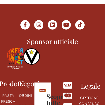
Sponsor ufficiale
Prodotti
Negozio
Legale
Scopri
PASTA
ORDINI
GESTIONE
tutte
FRESCA
CONSENSO