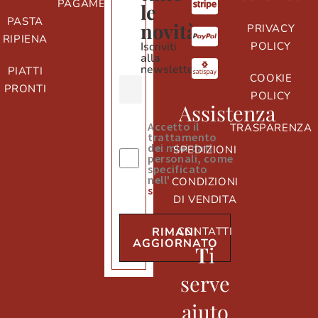
PAGAMENTI
le
PASTA
novità
PRIVACY
RIPIENA
Iscriviti
POLICY
alla
newsletter
PIATTI
COOKIE
PRONTI
POLICY
Assistenza
Accetto il
TRASPARENZA
trattamento
dei miei dati
SPEDIZIONI
personali, come
specificato
nell'
informativa
CONDIZIONI
sulla privacy
DI VENDITA
CONTATTI
RIMANI
AGGIORNATO
T
i
serve
aiuto