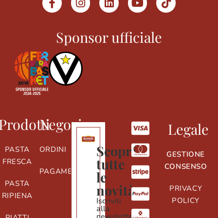
Sponsor ufficiale
Prodotti
Negozio
Legale
Scopri
PASTA
ORDINI
GESTIONE
tutte
FRESCA
CONSENSO
PAGAMENTI
le
PASTA
novità
PRIVACY
RIPIENA
Iscriviti
POLICY
alla
newsletter
PIATTI