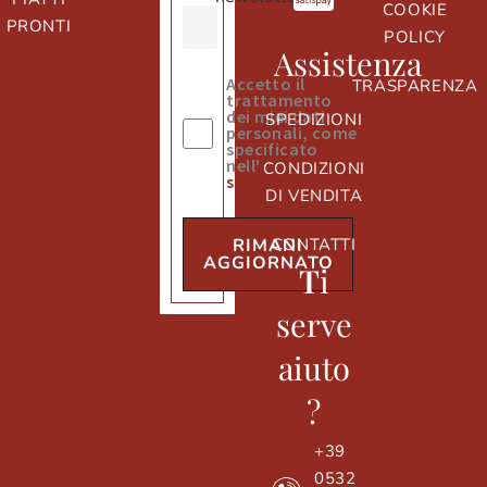
COOKIE
PRONTI
POLICY
Assistenza
Accetto il
TRASPARENZA
trattamento
dei miei dati
SPEDIZIONI
personali, come
specificato
nell'
informativa
CONDIZIONI
sulla privacy
DI VENDITA
CONTATTI
RIMANI
AGGIORNATO
T
i
serve
aiuto
?
+39
0532