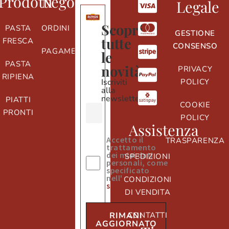
Prodotti
Negozio
Legale
Scopri
PASTA
ORDINI
GESTIONE
tutte
FRESCA
CONSENSO
PAGAMENTI
le
PASTA
novità
PRIVACY
RIPIENA
Iscriviti
POLICY
alla
newsletter
PIATTI
COOKIE
PRONTI
POLICY
Assistenza
Accetto il
TRASPARENZA
trattamento
dei miei dati
SPEDIZIONI
personali, come
specificato
nell'
informativa
CONDIZIONI
sulla privacy
DI VENDITA
CONTATTI
RIMANI
AGGIORNATO