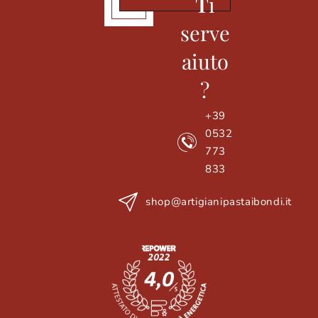
T
i
serve
aiuto
?
+39
0532
773
833
shop@artigianipastaibondi.it