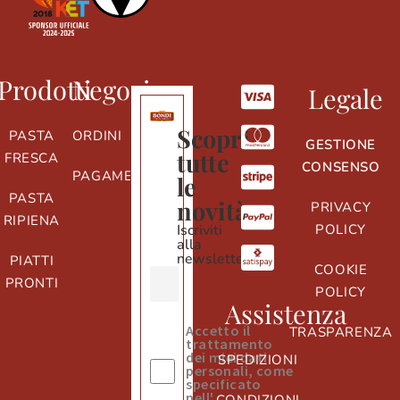
Prodotti
Negozio
Legale
Scopri
PASTA
ORDINI
GESTIONE
tutte
FRESCA
CONSENSO
PAGAMENTI
le
PASTA
novità
PRIVACY
RIPIENA
Iscriviti
POLICY
alla
newsletter
PIATTI
COOKIE
PRONTI
POLICY
Assistenza
Accetto il
TRASPARENZA
trattamento
dei miei dati
SPEDIZIONI
personali, come
specificato
nell'
informativa