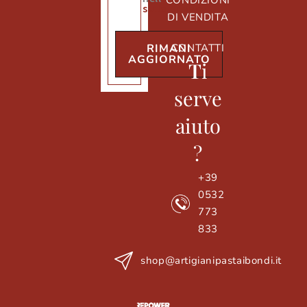
CONDIZIONI
sulla privacy
DI VENDITA
CONTATTI
RIMANI
AGGIORNATO
T
i
serve
aiuto
?
+39
0532
773
833
shop@artigianipastaibondi.it