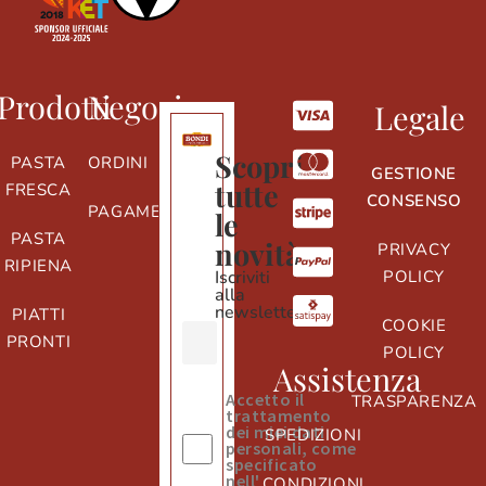
Prodotti
Negozio
Legale
Scopri
PASTA
ORDINI
GESTIONE
tutte
FRESCA
CONSENSO
PAGAMENTI
le
PASTA
novità
PRIVACY
RIPIENA
Iscriviti
POLICY
alla
newsletter
PIATTI
COOKIE
PRONTI
POLICY
Assistenza
Accetto il
TRASPARENZA
trattamento
dei miei dati
SPEDIZIONI
personali, come
specificato
nell'
informativa
CONDIZIONI