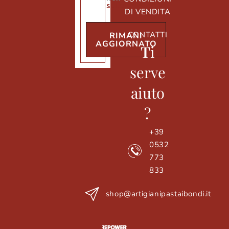
sulla privacy
DI VENDITA
CONTATTI
RIMANI
AGGIORNATO
T
i
serve
aiuto
?
+39
0532
773
833
shop@artigianipastaibondi.it