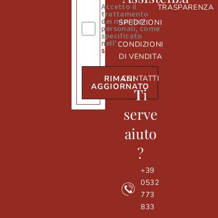
Accetto il
TRASPARENZA
trattamento
dei miei dati
SPEDIZIONI
personali, come
specificato
nell'
informativa
CONDIZIONI
sulla privacy
DI VENDITA
CONTATTI
RIMANI
AGGIORNATO
T
i
serve
aiuto
?
+39
0532
773
833