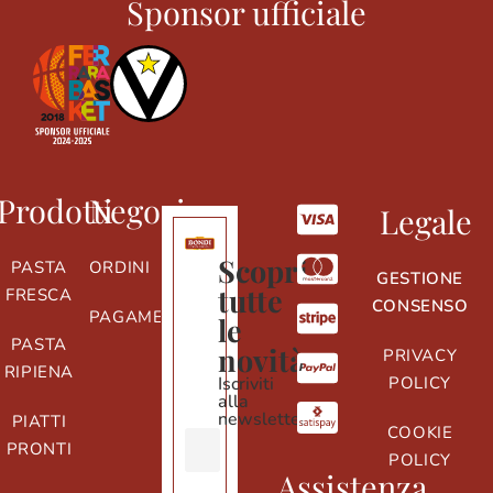
Sponsor ufficiale
Prodotti
Negozio
Legale
Scopri
PASTA
ORDINI
GESTIONE
tutte
FRESCA
CONSENSO
PAGAMENTI
le
PASTA
novità
PRIVACY
RIPIENA
Iscriviti
POLICY
alla
newsletter
PIATTI
COOKIE
PRONTI
POLICY
Assistenza